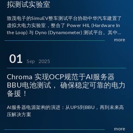
拟测试实验室
致茂电子的SimuEV整车测试平台协助中华汽车建置了
虚拟大电力实验室，整合了 Power HIL (Hardware In
the Loop) 与 Dyno (Dynamometer) 测试平台。其中
Power HIL 建立OBC (Onboard Charger) 与 DC/DC转
more
换器真实的高压电力交互环境；Dyno 台架整合了两颗
马达待测物重现车辆行驶时的负载工况...
01
Sep 2025
Chroma 实现OCP规范于AI服务器
BBU电池测试， 确保稳定可靠的电力
备援！
AI服务器电源架构的演进：从UPS到BBU，再到未来高
压解决方案
more