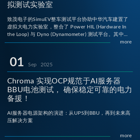
拟测试实验室
致茂电子的SimuEV整车测试平台协助中华汽车建置了
虚拟大电力实验室，整合了 Power HIL (Hardware In
the Loop) 与 Dyno (Dynamometer) 测试平台。其中
Power HIL 建立OBC (Onboard Charger) 与 DC/DC转
more
换器真实的高压电力交互环境；Dyno 台架整合了两颗
马达待测物重现车辆行驶时的负载工况...
01
Sep 2025
Chroma 实现OCP规范于AI服务器
BBU电池测试， 确保稳定可靠的电力
备援！
AI服务器电源架构的演进：从UPS到BBU，再到未来高
压解决方案
more