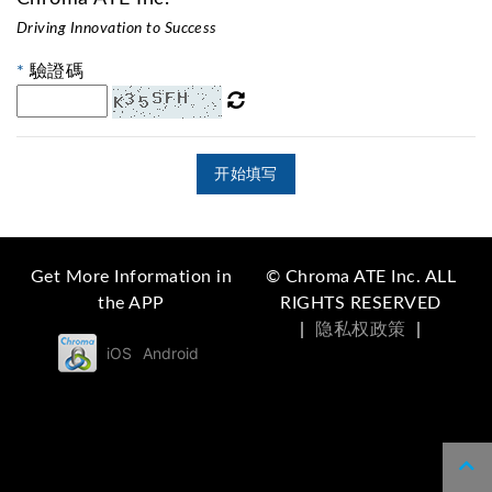
Driving Innovation to Success
*
驗證碼
开始填写
Get More Information in
© Chroma ATE Inc. ALL
the APP
RIGHTS RESERVED
|
隐私权政策
|
iOS
Android