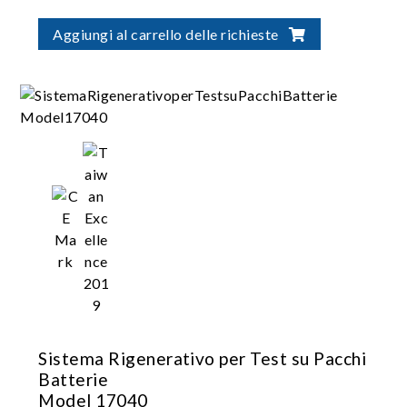
High-precision current/voltage
measurement; Seamless switching between
Aggiungi al carrello delle richieste
charging and discharging; Stable and
uninterrupted current
Suitable for battery module/pack design
validation, production test, product
certification
Sistema Rigenerativo per Test su Pacchi
Batterie
Model 17040