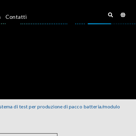
a
Contatti
stema di test per produzione di pacco batteria/modulo