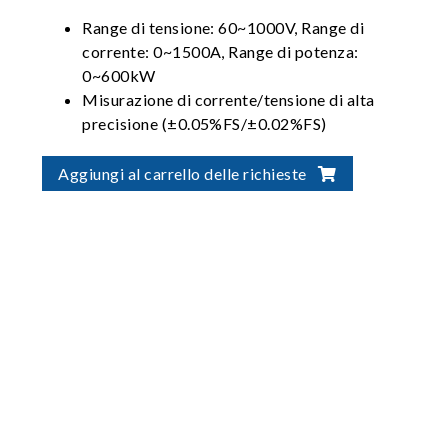
Range di tensione: 60~1000V, Range di
corrente: 0~1500A, Range di potenza:
0~600kW
Misurazione di corrente/tensione di alta
precisione (±0.05%FS/±0.02%FS)
Range di tensione e corrente multipli con
funzione di autocalibrazione per fornire la
Aggiungi al carrello delle richieste
risoluzione ottimale
Conforme agli standard internazionali per i
test su batterie: IEC, ISO, UL, GB/T, ecc.
Sistema rigenerativo di scarica delle
batterie (Eff. >90%, PF >0.95, I_THD <5%)