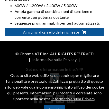
600W / 1.200W / 2.400W / 5.000W
Ampia gamma di combinazioni di tensione e
corrente con potenza costante
Sequenze programmabili per test automatizzati:
10 programmi / 100 sequenze / TTL da 8 bit
Aggiungi al carrello delle richieste
Test sul profilo da utilizzare all'avvio conformi alla
ISO 16750-2
© Chroma ATE Inc. ALL RIGHTS RESERVED
|
Informativa sulla Privacy
|
Get more information in the APP
Questo sito web utilizza dei cookie per migliorare
funzionalità e prestazioni. L’utilizzo protratto di questo
iOS
Android
sito web vale quale consenso implicito all’uso dei cookie
qui presenti. Informazioni più recenti o correlate sono
riportate nella nostra
Informativa sulla Privacy
.