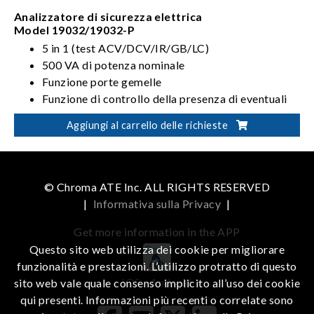
Analizzatore di sicurezza elettrica
Model 19032/19032-P
5 in 1 (test ACV/DCV/IR/GB/LC)
500 VA di potenza nominale
Funzione porte gemelle
Funzione di controllo della presenza di eventuali
difetti nei contatti o del verificarsi di cortocircuiti
Aggiungi al carrello delle richieste
nel dispositivo sotto test (OSC, Open / Short
Check)
© Chroma ATE Inc. ALL RIGHTS RESERVED
|
Informativa sulla Privacy
|
Get more information in the APP
Questo sito web utilizza dei cookie per migliorare
funzionalità e prestazioni. L’utilizzo protratto di questo
iOS
Android
sito web vale quale consenso implicito all’uso dei cookie
qui presenti. Informazioni più recenti o correlate sono