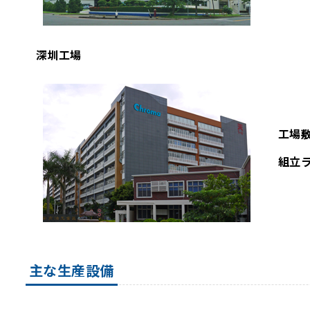
深圳工場
工場
組立
主な生産設備