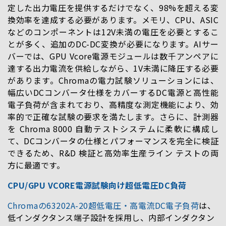
定した出力電圧を提供するだけでなく、98%を超える変
換効率を達成する必要があります。メモリ、CPU、ASIC
などのコンポーネントは12V未満の電圧を必要とするこ
とが多く、追加のDC-DC変換が必要になります。AIサー
バーでは、GPU Vcore電源モジュールは数千アンペアに
達する出力電流を供給しながら、1V未満に降圧する必要
があります。Chromaの電力試験ソリューションには、
幅広いDCコンバータ仕様をカバーするDC電源と高性能
電子負荷が含まれており、高精度な測定機能により、効
率的で正確な試験の要求を満たします。さらに、計測器
を Chroma 8000 自動テストシステムに柔軟に構成し
て、DCコンバータの仕様とパフォーマンスを完全に検証
できるため、R&D 検証と高効率生産ライン テストの両
方に最適です。
CPU/GPU VCORE電源試験向け超低電圧DC負荷
Chromaの63202A-20超低電圧・高電流DC電子負荷
は、
低インダクタンス端子設計を採用し、内部インダクタン