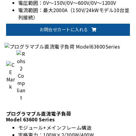
電圧範囲：0V～150V/0V～600V/0V～1200V
電流範囲：最大2000A（150V/24kWモデル10台並
列接続）
高精度電圧/電流測定
お問合せカートに入れる
全36モデルラインアップ
ユーザー定義波形（UDW）出力機能
動作モード：CC/CR/CV/CP/CZ/コンビネーション
プログラマブル直流電子負荷
Model 63600 Series
モジュール+メインフレーム構造
定格電力：100W×2/300W/400W