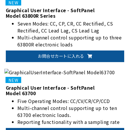
Graphical User Interface - SoftPanel
Model 63800R Series
Seven Modes: CC, CP, CR, CC Rectified, CS
Rectified, CC Lead Lag, CS Lead Lag
Multi-channel control supporting up to three
63800R electronic loads
Reporting functionality with sampling rates
お問合せカートに入れる
from 1 to 10,000 seconds and a maximum
recording duration of 10,000 hours, 59
minutes, and 59 seconds
Auto Run function supporting up to 100
current change settings, with dwell times
Graphical User Interface - SoftPanel
Model 63700
ranging from 1 to 1,000,000 seconds and loop
settings for long testing cycles
Five Operating Modes: CC/CV/CR/CP/CCD
Supports communication via GPIB, USB, and
Multi-channel control supporting up to ten
Ethernet interfaces
63700 electronic loads.
Reporting functionality with a sampling rate
adjustable between 1 and 10,000 seconds,