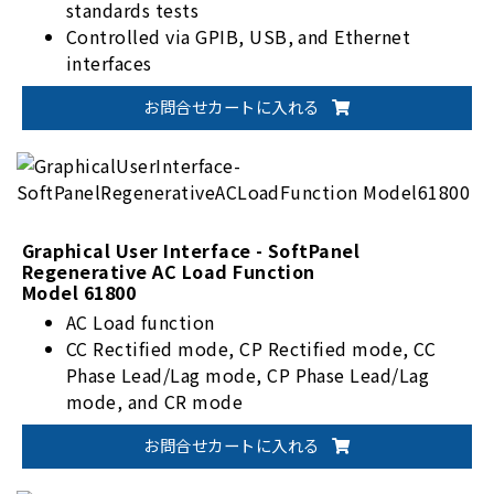
standards tests
Controlled via GPIB, USB, and Ethernet
interfaces
Supports report functions with sampling
お問合せカートに入れる
rates from 1 to 10,000 seconds, and a record
time of up to 1,000 hours, 59 minutes, and 59
seconds
List mode supports 100 levels of voltage
settings, and each one can set individual slew
rate for voltage, current, and dwell time
Graphical User Interface - SoftPanel
Regenerative AC Load Function
(ranging from 5ms to 15,000s)
Model 61800
Supports battery simulator and fuel cell
AC Load function
simulator
CC Rectified mode, CP Rectified mode, CC
Phase Lead/Lag mode, CP Phase Lead/Lag
mode, and CR mode
Provides 100 sets of Auto Run changes
お問合せカートに入れる
Supports report function