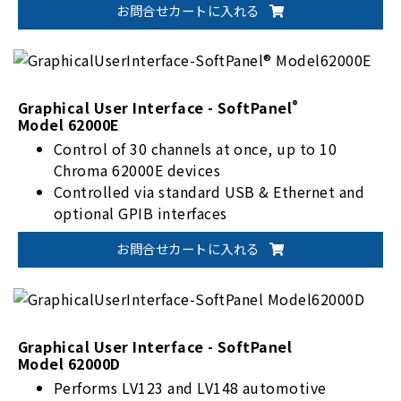
お問合せカートに入れる
capable of recording up to 10,000 hours, 59
minutes, and 59 seconds.
Parameter measurement and waveform chart
display.
Supports GPIB, USB, and Ethernet
®
Graphical User Interface - SoftPanel
Model 62000E
communication interfaces.
Control of 30 channels at once, up to 10
Chroma 62000E devices
Controlled via standard USB & Ethernet and
optional GPIB interfaces
Report functions support 1~10,000s sampling
お問合せカートに入れる
rate and up to 10,000h59m59s recording time
LIST Mode supports 100 levels of
voltage/current settings with 10ms~15,000s
dwell time
STEP Mode quickly composes one-directional
Graphical User Interface - SoftPanel
Model 62000D
voltage rise or drop tests
Performs LV123 and LV148 automotive