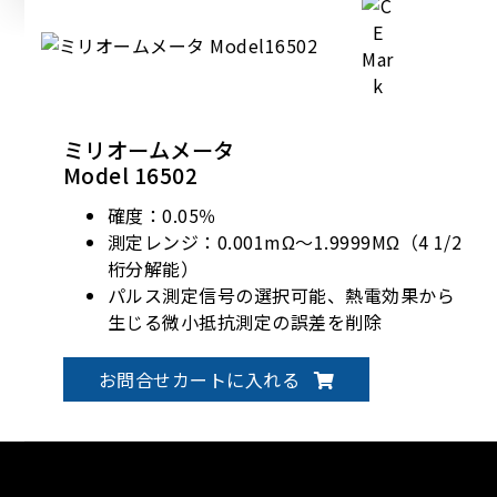
ミリオームメータ
Model 16502
確度：0.05％
測定レンジ：0.001mΩ～1.9999MΩ（4 1/2
桁分解能）
パルス測定信号の選択可能、熱電効果から
生じる微小抵抗測定の誤差を削除
DC測定信号の選択可能、インダクタンス成
分を含む被測定物の高速測定が可能
お問合せカートに入れる