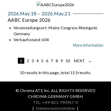
2026.May.18 – 2026.May.21
AABC Europe 2026
Veranstaltungsort:
Mainz Congress Rheingold,
Germany
Verkaufsstand:
604
More information
1
2
3
4
5
6
7
8
9
10
NEXT →
10
results in this page, total 113 results.
© Chroma ATE Inc. ALL RIGHTS RESERVED
CHROMA GERMANY GMBH
TEL: +49-821-790967-0
|
Datenschutzrichtlinie
|