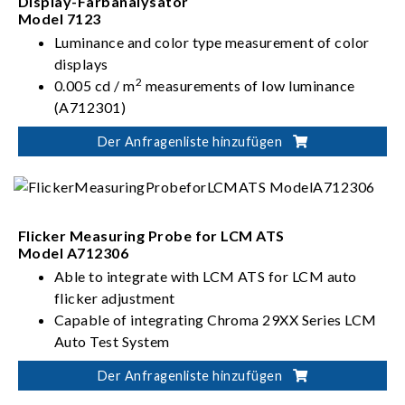
Display-Farbanalysator
Model 7123
Luminance and color type measurement of color
displays
2
0.005 cd / m
measurements of low luminance
(A712301)
Large luminance range
Der Anfragenliste hinzufügen
Absolutely accurate measurement
Flicker Measuring Probe for LCM ATS
Model A712306
Able to integrate with LCM ATS for LCM auto
flicker adjustment
Capable of integrating Chroma 29XX Series LCM
Auto Test System
Support FMA and FLVL flicker measurement mode
Der Anfragenliste hinzufügen