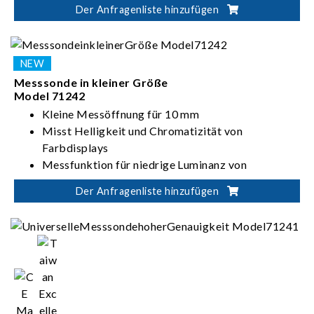
Der Anfragenliste hinzufügen
Messsonde in kleiner Größe
Model 71242
Kleine Messöffnung für 10 mm
Misst Helligkeit und Chromatizität von
Farbdisplays
Messfunktion für niedrige Luminanz von
2
0.001cd/m
Der Anfragenliste hinzufügen
Hochpräzise Messung von≤ ±0.002（> 0.1
2
cd/m
）