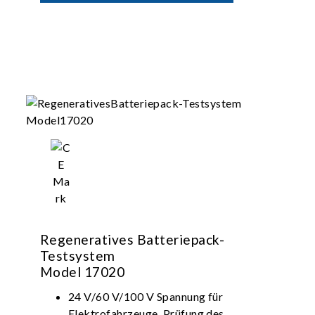
charging and discharging; Stable and
uninterrupted current
Suitable for battery module/pack design
validation, production test, product
certification
Regeneratives Batteriepack-
Testsystem
Model 17020
24 V/60 V/100 V Spannung für
Elektrofahrzeuge, Prüfung des