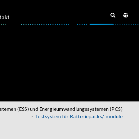
takt
systemen (ESS) und Energieumwandlungssystemen (PCS)
Testsystem für Batteriepacks/-module