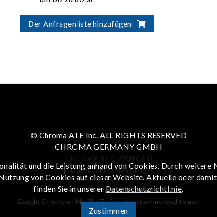
Überprüfung der BMS-Funktionen,
Anschlussspannungsfestigkeit,
Der Anfragenliste hinzufügen
Einheitlichkeit und Leistung des
Batteriemoduls
Bereich der Lade-/Entladeleistung: 5 kW –
350 kW
Bereich der Lade-/Entladespannung: 0 V –
900 V
© Chroma ATE Inc. ALL RIGHTS RESERVED
CHROMA GERMANY GMBH
TEL: +49-821-790967-0
onalität und die Leistung anhand von Cookies. Durch weitere 
|
Datenschutzrichtlinie
|
 Nutzung von Cookies auf dieser Website. Aktuelle oder dami
finden Sie in unserer
Datenschutzrichtlinie
.
To enhance browsing experience
Google Chrome or Mozilla Firefox are recommended to use.
Zustimmen