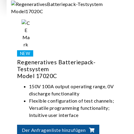
Regeneratives Batteriepack-
Testsystem
Model 17020C
150V 100A output operating range, 0V
discharge functionality
Flexible configuration of test channels;
Versatile programming functionality;
Intuitive user interface
High-precision current/voltage
measurement; Seamless switching between
Der Anfragenliste hinzufügen