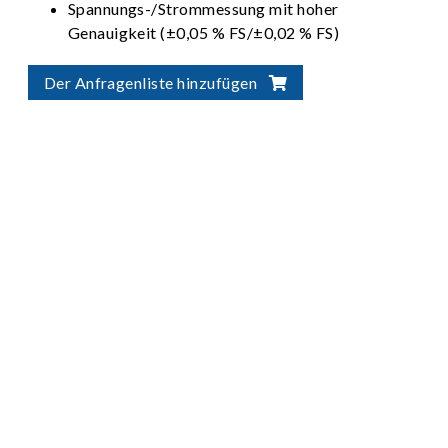
Spannungs-/Strommessung mit hoher
Genauigkeit (±0,05 % FS/±0,02 % FS)
Mehrere Spannungs- und Strombereiche für
automatische Bereichseinstellungsfunktion
Der Anfragenliste hinzufügen
zur Bereitstellung einer optimalen
Auflösung
Entspricht internationalen Standards für
Batterieprüfung: IEC, ISO, UL und GB/T
usw.
Regenerative Batterieenergieentladung
(Effizienz > 90 %, PF > 0,95, I_THD < 5 %)