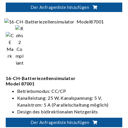
Verfügt über Prüfpunkte für BMS mit Master-
Der Anfragenliste hinzufügen
Slave-Architektur
Unterstützt verschiedene BMS-
Kommunikationsprotokolle, z. B. CANbus,
CANFD, LINbus und mehr
16-CH-Batteriezellensimulator
Model 87001
Betriebsmodus: CC/CP
Kanalleistung: 25 W, Kanalspannung: 5 V,
Kanalstrom: 5 A (Parallelschaltung möglich)
Design des bidirektionalen Netzgeräts
Kann Spannung eines 480-Zellen-Batteriepacks
Der Anfragenliste hinzufügen
simulieren (240 cells in series and 2 cells in