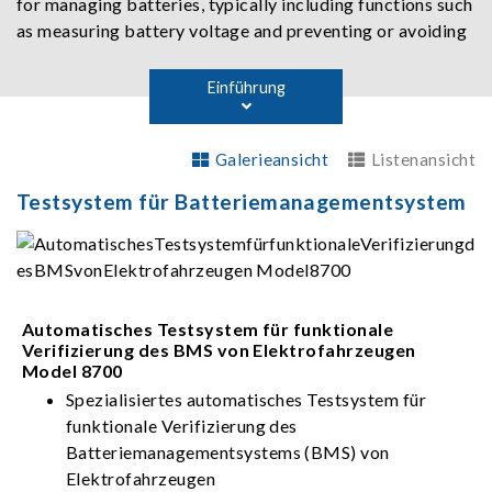
for managing batteries, typically including functions such
as measuring battery voltage and preventing or avoiding
abnormal conditions like overdischarge, overcharge, and
over-temperature. With technological advancements,
Einführung
BMS functionality has expanded to include voltage
measurement, communication, State of Charge (SoC)
Galerieansicht
Listenansicht
estimation, State of Health (SoH) estimation, fault
warnings, fault protection, balancing (passive or active),
Testsystem für Batteriemanagementsystem
other control circuits (e.g., battery loop relay control),
temperature measurement, current measurement, and
diagnostics.
Automatisches Testsystem für funktionale
Verifizierung des BMS von Elektrofahrzeugen
Model 8700
Spezialisiertes automatisches Testsystem für
funktionale Verifizierung des
Batteriemanagementsystems (BMS) von
Elektrofahrzeugen