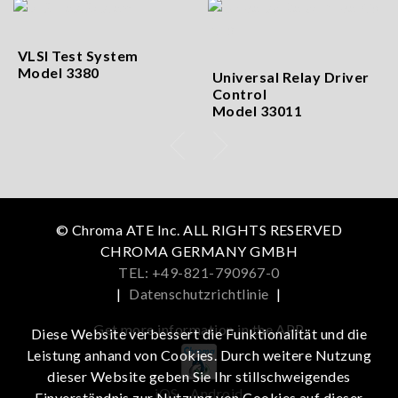
VLSI Test System
Model 3380
Universal Relay Driver
Control
Model 33011
© Chroma ATE Inc. ALL RIGHTS RESERVED
CHROMA GERMANY GMBH
TEL: +49-821-790967-0
|
Datenschutzrichtlinie
|
Get more information in the APP
Diese Website verbessert die Funktionalität und die
Leistung anhand von Cookies. Durch weitere Nutzung
dieser Website geben Sie Ihr stillschweigendes
iOS
Android
Einverständnis zur Nutzung von Cookies auf dieser