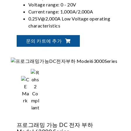
Voltage range: 0 - 20V
Current range: 1,000A/2,000A
0.25V@2,000A Low Voltage operating
characteristics
CC, CR, CV & CP operation modes
문의 카트에 추가
프로그래밍 가능 DC 전자 부하