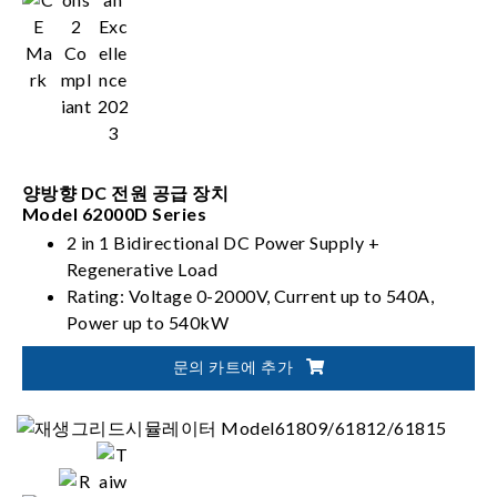
양방향 DC 전원 공급 장치
Model 62000D Series
2 in 1 Bidirectional DC Power Supply +
Regenerative Load
Rating: Voltage 0-2000V, Current up to 540A,
Power up to 540kW
PV, Battery, Fuel Cell simulation
문의 카트에 추가