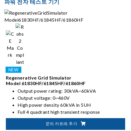
파워 전자 테스트 기기
Regenerative Grid Simulator
Model 61830HF/61845HF/61860HF
Output power rating: 30kVA~60kVA
Output voltage: 0~460V
High power density 60kVA in 5UH
Full 4 quadrant high transient response
문의 카트에 추가