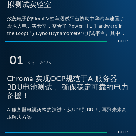
拟测试实验室
致茂电子的SimuEV整车测试平台协助中华汽车建置了
虚拟大电力实验室，整合了 Power HIL (Hardware In
the Loop) 与 Dyno (Dynamometer) 测试平台。其中
Power HIL 建立OBC (Onboard Charger) 与 DC/DC转
more
换器真实的高压电力交互环境；Dyno 台架整合了两颗
马达待测物重现车辆行驶时的负载工况...
01
Sep 2025
Chroma 实现OCP规范于AI服务器
BBU电池测试， 确保稳定可靠的电力
备援！
AI服务器电源架构的演进：从UPS到BBU，再到未来高
压解决方案
more