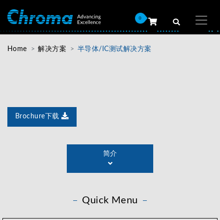
0
Home
解决方案
半导体/IC测试解决方案
Brochure下载
Chroma提供测试与自动化解决方案，不仅有客制化量测
仪器、测试系统、自动化生产线与智慧制造系统的整合能
简介
力；多年来于半导体晶片测试领域，Chroma更是深耕多
年并拥有众多的产品线，从研发至量产阶段所需的设备
如：ATE大型测试系统、IC分选机以及PXI/PXIe小型化测
试平台，皆有完整相对应产品提供客户适合的选择。
Quick Menu
Chroma完整的半导体解决方案涵盖了不同的晶片测试应