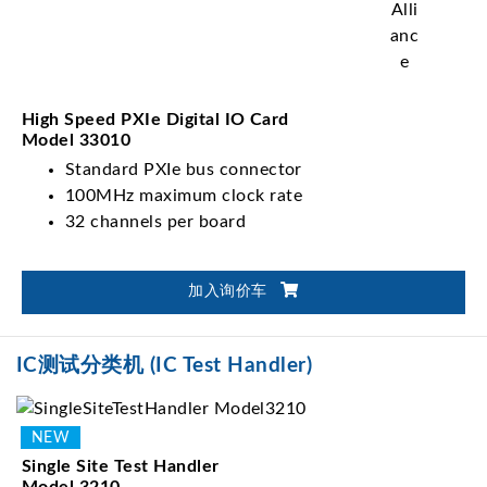
High Speed PXIe Digital IO Card
Model 33010
Standard PXIe bus connector
100MHz maximum clock rate
32 channels per board
加入询价车
IC测试分类机 (IC Test Handler)
Single Site Test Handler
Model 3210