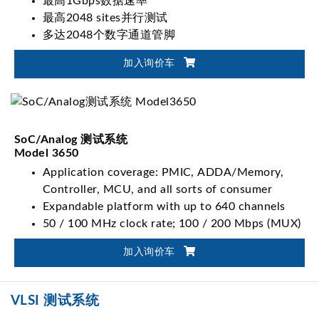
最高1Gbps数据速率
最高2048 sites并行测试
多达2048个数字通道管脚
加入询价车
SoC/Analog 测试系统
Model 3650
Application coverage: PMIC, ADDA/Memory,
Controller, MCU, and all sorts of consumer
Expandable platform with up to 640 channels
50 / 100 MHz clock rate; 100 / 200 Mbps (MUX)
data rate
加入询价车
Varieties of high density options, ranging from
analog, ADDA, mixed-signal, to TIA
VLSI 测试系统