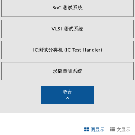
用如：消费型晶片(微处理器、音频晶片、电脑/行动装置
SoC 测试系统
周边晶片等)、电源管理晶片(线性稳压器、直流转换器、
交流转换器、LED驱动器等)、射频晶片(无线网路、蓝
芽、行动通讯等)、以及特定领域测试(影像传感器、无线
VLSI 测试系统
射频辨识等)。
在自动化分选设备的部分，应用范围则包含ATC与PTC温
IC测试分类机 (IC Test Handler)
度控制、大型阵列封装晶片(LAP: Large Array Packaging)
处理技术、裸芯片处理、Pick and Place测试机台、CIS统
包解决方案、系统层级测试方案。Chroma完整的半导体
形貌量测系统
测试解决方案不仅协助客户控制测试成本，同时仍维持品
质表现，是提高竞争力的方案。
收合
图显示
文显示