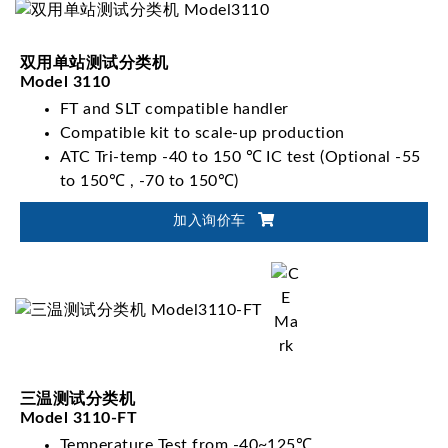
双用单站测试分类机
Model 3110
FT and SLT compatible handler
Compatible kit to scale-up production
ATC Tri-temp -40 to 150 ℃ IC test (Optional -55
to 150℃ , -70 to 150℃)
Auto tray loading/unloading and device sorting
加入询价车
capability
三温测试分类机
Model 3110-FT
Temperature Test from -40~125℃