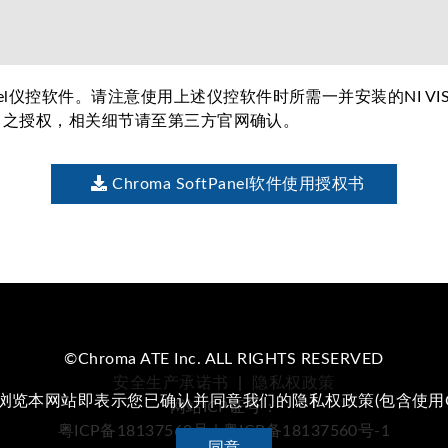
anel仪控软件。请注意使用上述仪控软件时所需一并安装的NI V
ment）之授权，相关细节请至第三方官网确认。
Chroma SoftPanel软件使用授权书
©Chroma ATE Inc. ALL RIGHTS RESERVED
安全生产承诺书
|
隐私权政策
续浏览本网站即表示您已确认并同意我们的隐私权政策(包含使用Co
网站ICP证号：
粤ICP备18137560号 | 粤ICP备18137560号-1