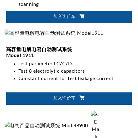
scanning
Support customize function test (option)
加入询价车
Open architecture software
高容量电解电容自动测试系统
Model 1911
Test parameter LC/C/D
Test 8 electrolytic capacitors
Constant current for test leakage current
加入询价车