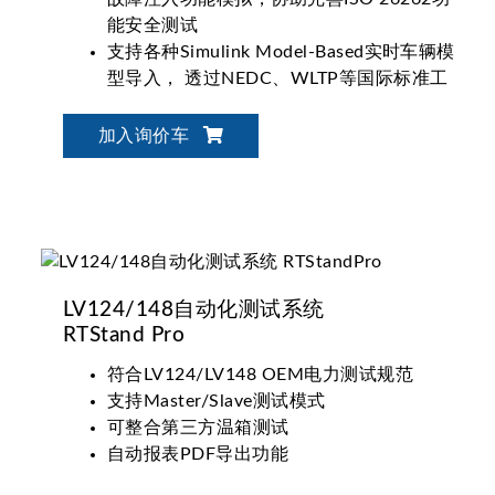
能安全测试
支持各种Simulink Model-Based实时车辆模
型导入， 透过NEDC、WLTP等国际标准工
况实现整车等级电池动态充放电性能验证
支持CAN、CAN FD、LIN、RS-485通讯接
加入询价车
口
独立PLC系统即时监控，确保试验过程安全
无虞
LV124/148自动化测试系统
RTStand Pro
符合LV124/LV148 OEM电力测试规范
支持Master/Slave测试模式
可整合第三方温箱测试
自动报表PDF导出功能