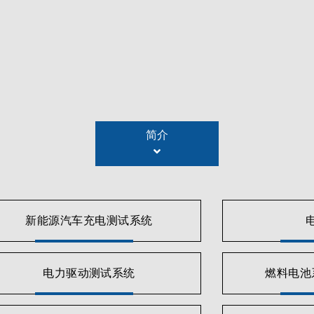
过开发灵活的自动化电力转换测试平台和能源回收式电池测试
标准测试平台组成的一个扩展测试系统，可测试电动汽车电力系统
简介
851和GB/T18487.1的要求，用于交流Level 1与Level 
ma在电力电子的广泛专业知识，可以实现EV供电设备(EVS
可配置交流和直流电源、电子负载、功率分析仪、示波器、数字万用
新能源汽车充电测试系统
系列预先写入的测试项目和创建自定义测试项目的功能，允许用
件的组合使制造商能够降低成本，并确保产品生命周期各个阶段
电力驱动测试系统
燃料电池
而设计的高精度系统，从充电/放电到驱动周期模拟，Chroma
池模组的能量回收到系统中的通道或回到电网，系统可更灵活的