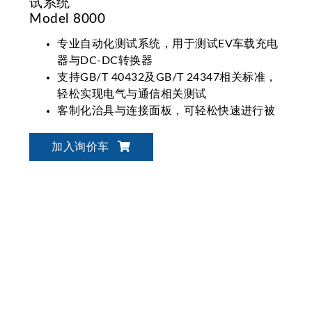
试系统
Model 8000
专业自动化测试系统，用于测试EV车载充电
器与DC-DC转换器
支持GB/T 40432及GB/T 24347相关标准，
轻松实现电气与通信相关测试
客制化治具与连接面板，可轻松快速进行被
测物与设备间的连接、换件
高度整合与开放式的架构，可以依照需求调
加入询价车
整测试系统与范畴
完整的报告输出能力
搭配MES进行产线EOL测试与数据上传
支持多组被测物同时测试的系统规划