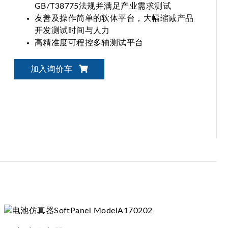
GB/T38775法规并满足产业需求测试
友善及操作简单的软体平台，大幅缩减产品
开发测试时间与人力
高精准度可程控多轴测试平台
多国专利WPT 地面端发射器(GA)/车载侧接
收器(VA)中心校准雷射治具
加入询价车
一站式WPT测试解决方案