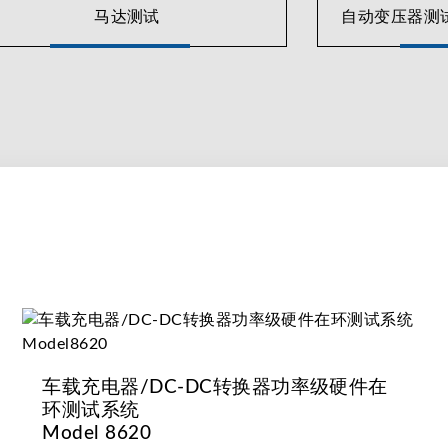
马达测试
自动变压器测
a开发了许多单机和自动化测试系统来测试交流和直流电介质耐
电线和连接器以及充电站本身。
高/底电压电动车中控制电机速度及力矩，且有数位讯号处理架
-Drive动力系统整合，包托纯电池电动车及油电混合车。
车载充电器/DC-DC转换器功率级硬件在
环测试系统
Model 8620