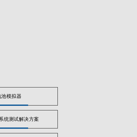
系统，一直在积极致力于提高电动汽车(EV)测试性能。
的大部份功率元件。与单个EV模型或专用测试设备相比，
2电动车辆供电设备(EVSE)的全功能测试，旨满足电动车和PHEV研发
E)、车载充电器、DC-DC转换器和电机驱动器以及其他电
表以及数字和模拟I/O卡，以满足多功率电子系统的要求。
电池模拟器
户无限自由地测试产品。该系统还提供自动数据记录和统计
的一致性。
系统测试解决方案
机台测量精度确保电池充/放电检查的准确可靠性，如容量、
运用升级。