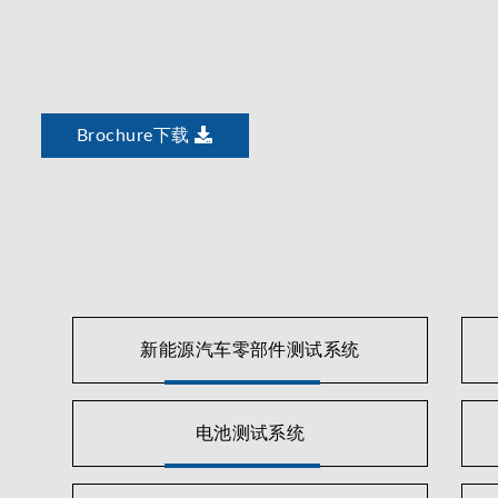
Brochure下载
随着汽车行业推进电力转换和电池技术，Chroma通
Chroma电动/混合动力自动化测试系统由汽车法规
Chroma的系统提供更大的灵活运用性。
Chroma 8000自动测试系统符合SAE J1772、IEC61
的测试需求质量保证、生产和现场服务。该系统凭借Chro
力电子设备的完整测试。Chroma 8000测试系统
新能源汽车零部件测试系统
除了灵活的硬件，Chroma自动测试系统软件包括一
报告，深入了解产品改进的机会。这种可配置硬件和软
电池测试系统
Chroma的电池测试仪器是专为电池模组、电池包测试
性能、生产和资质测试。经济有效的能源回收功能将电