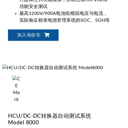
功能安全测试
最高1200V/900A电池组模拟电压与电流，
实际验证校准电池管理系统的SOC、SOH等
参数
测试电池管理系统在静态或动态情境下的过
加入询价车
电压(OVP)、低电压(UVP)、过电流(OCP)、
过温(OTP)或低温(UTP)等保护
支持CAN、CAN FD、LIN、RS-485通讯接
口
HCU/DC-DC转换器自动测试系统
Model 8000