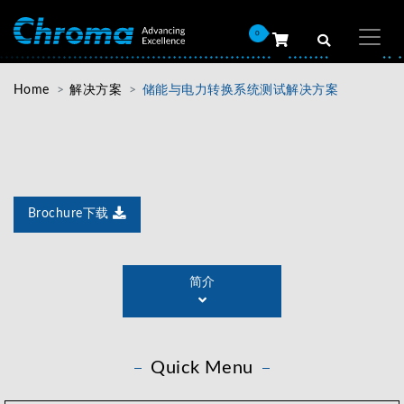
0
Home
解决方案
储能与电力转换系统测试解决方案
Brochure下载
Chroma以多年来于电力电子的测试经验，针对光伏储能
领域提供专业的量测仪器与解决方案，为用户系统性实现
简介
储能逆变器、光伏逆变器、光伏优化器、电池模块、与电
气安规测试等储能与电力转换装置性能验证。除了适合于
研发，项目验证及法规测试外，也适用大规模生产的测
试。
Quick Menu