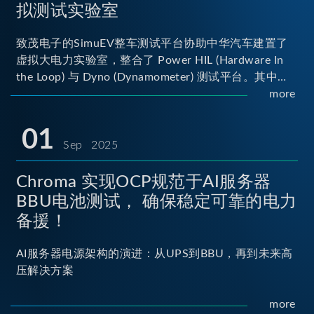
拟测试实验室
致茂电子的SimuEV整车测试平台协助中华汽车建置了
虚拟大电力实验室，整合了 Power HIL (Hardware In
the Loop) 与 Dyno (Dynamometer) 测试平台。其中
Power HIL 建立OBC (Onboard Charger) 与 DC/DC转
more
换器真实的高压电力交互环境；Dyno 台架整合了两颗
马达待测物重现车辆行驶时的负载工况...
01
Sep 2025
Chroma 实现OCP规范于AI服务器
BBU电池测试， 确保稳定可靠的电力
备援！
AI服务器电源架构的演进：从UPS到BBU，再到未来高
压解决方案
more