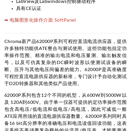
LabView及Labwindows控制驱动程序
具有CE认证
➥ 电脑图形化操作介面 SoftPanel
Chroma新产品62000P系列可程控直流电流供应器，提供
许多独特功能供ATE整合与测试使用。这些功能包括定功
率操作范围、精准的输出电流和电压量测、输出触发信
号，以及可仿真复杂的DC瞬时波形以便测试设备的瞬
断、压升与其他电压间偏差的能力。62000P是高准确度
可程控直流电源供应器的新标准，专门设计予自动化测试
于D2D转换器和其他类似产品使用。
62000P系列包含12个不同的机型，从600W到5000W以
及 120A到600V。由于单一仪器可提供的定功率操作范围
包含高电压/低电流和低电压/高电流，因此可减低一般
ATE应用所须的直流电源供应器数量。62000P系列同时具
备16 bit高分辨率的准确电压和电流读值回读功能，这表
示系统不再须要复杂额外的分流器/电压表，才能量测准