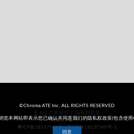
©Chroma ATE Inc. ALL RIGHTS RESERVED
安全生产承诺书
|
隐私权政策
续浏览本网站即表示您已确认并同意我们的隐私权政策(包含使用Co
网站ICP证号：
粤ICP备18137560号 | 粤ICP备18137560号-1
同意