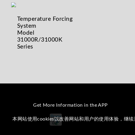
Temperature Forcing
System
Model
31000R/31000K
Series
Get More Information in the APP
本网站使用cookies以改善网站和用户的使用体验，继
iOS
Android