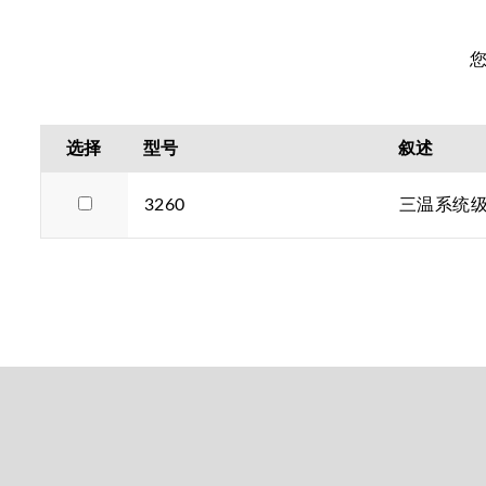
选择
型号
叙述
3260
三温系统