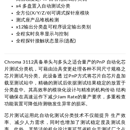
x4 多盘置入自动测试分类
全方位(X/Y/Z/θ)可调式探针座模块
测式座产品堆栈检测
x12输出分类盘可程序设定输出类别
全程实时良率显示与控制
全程探针接触状态显示(选配)
Chroma 3112具备单头与多头之适合量产的PnP 自动化芯
片测试分类机，可藉由治具变更处理各种不同尺寸规格之
芯片测试与分类。此设备透 过PnP方式将芯片自芯片盘加
载至测试站中，精确的测试后依据测试结果稳定的放置于
分类盘中。其高效率的模块化设计与精准的机构传动 结构
可确保在高速运作下减少Jam Rate的量产要求，多重检查
功能装置可降低待测物发生异常的损坏。
芯片测试运用此自动化测试分类技术不仅能提升 生产效
率、减少人力需求，同时也增加了测试稳定度及测试良
率。此外，其简洁的机台设计更可节省机台于测试厂之占